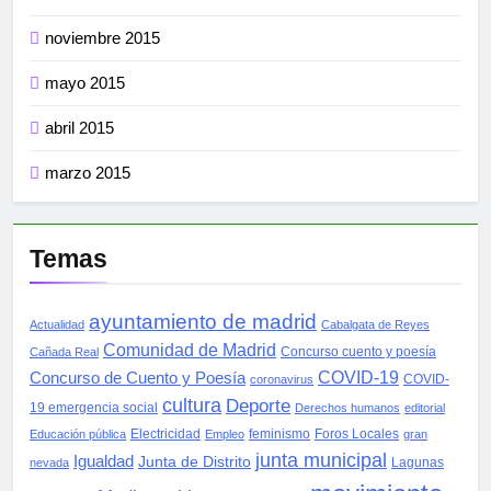
noviembre 2015
mayo 2015
abril 2015
marzo 2015
Temas
ayuntamiento de madrid
Actualidad
Cabalgata de Reyes
Comunidad de Madrid
Concurso cuento y poesía
Cañada Real
COVID-19
Concurso de Cuento y Poesía
COVID-
coronavirus
cultura
Deporte
19 emergencia social
Derechos humanos
editorial
Electricidad
feminismo
Foros Locales
Educación pública
Empleo
gran
junta municipal
Igualdad
Junta de Distrito
Lagunas
nevada