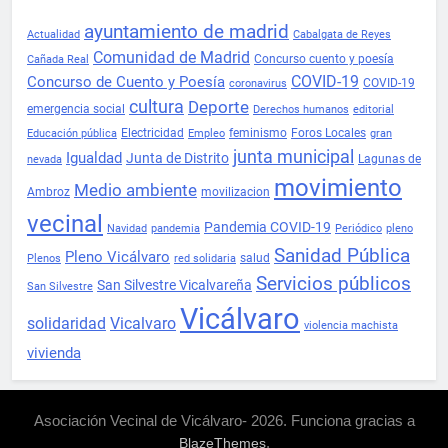
ayuntamiento de madrid
Actualidad
Cabalgata de Reyes
Comunidad de Madrid
Concurso cuento y poesía
Cañada Real
COVID-19
Concurso de Cuento y Poesía
COVID-19
coronavirus
cultura
Deporte
emergencia social
Derechos humanos
editorial
Electricidad
feminismo
Foros Locales
Educación pública
Empleo
gran
junta municipal
Igualdad
Junta de Distrito
Lagunas de
nevada
movimiento
Medio ambiente
Ambroz
movilizacion
vecinal
Pandemia COVID-19
Navidad
pandemia
Periódico
pleno
Sanidad Pública
Pleno Vicálvaro
salud
Plenos
red solidaria
Servicios públicos
San Silvestre Vicalvareña
San Silvestre
Vicálvaro
solidaridad
Vicalvaro
violencia machista
vivienda
Asociación Vecinal de Vicálvaro- 2026. Funciona gracias a
.
BlazeThemes