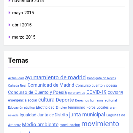
noviembre 2015
mayo 2015
abril 2015
marzo 2015
Temas
ayuntamiento de madrid
Actualidad
Cabalgata de Reyes
Comunidad de Madrid
Concurso cuento y poesía
Cañada Real
COVID-19
Concurso de Cuento y Poesía
COVID-19
coronavirus
cultura
Deporte
emergencia social
Derechos humanos
editorial
Electricidad
feminismo
Foros Locales
Educación pública
Empleo
gran
junta municipal
Igualdad
Junta de Distrito
Lagunas de
nevada
movimiento
Medio ambiente
Ambroz
movilizacion