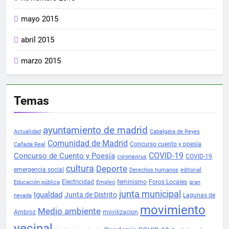
mayo 2015
abril 2015
marzo 2015
Temas
ayuntamiento de madrid
Actualidad
Cabalgata de Reyes
Comunidad de Madrid
Concurso cuento y poesía
Cañada Real
COVID-19
Concurso de Cuento y Poesía
COVID-19
coronavirus
cultura
Deporte
emergencia social
Derechos humanos
editorial
Electricidad
feminismo
Foros Locales
Educación pública
Empleo
gran
junta municipal
Igualdad
Junta de Distrito
Lagunas de
nevada
movimiento
Medio ambiente
Ambroz
movilizacion
vecinal