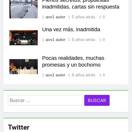
Plenos secretos, propuestas
inadmitidas, cartas sin respuesta
avv1 autor
5 años atrás
0
Una vez más, inadmitida
avv1 autor
5 años atrás
0
Pocas realidades, muchas
promesas y un bochorno
avv1 autor
6 años atrás
0
Buscar:
Twitter