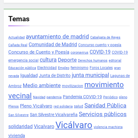
Temas
ayuntamiento de madrid
Actualidad
Cabalgata de Reyes
Comunidad de Madrid
Concurso cuento y poesía
Cañada Real
COVID-19
Concurso de Cuento y Poesía
COVID-19
coronavirus
cultura
Deporte
emergencia social
Derechos humanos
editorial
Electricidad
feminismo
Foros Locales
Educación pública
Empleo
gran
junta municipal
Igualdad
Junta de Distrito
Lagunas de
nevada
movimiento
Medio ambiente
Ambroz
movilizacion
vecinal
Pandemia COVID-19
Navidad
pandemia
Periódico
pleno
Sanidad Pública
Pleno Vicálvaro
salud
Plenos
red solidaria
Servicios públicos
San Silvestre Vicalvareña
San Silvestre
Vicálvaro
solidaridad
Vicalvaro
violencia machista
vivienda