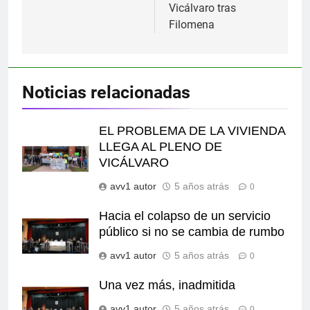
entradas
Vicálvaro tras
Filomena
Noticias relacionadas
EL PROBLEMA DE LA VIVIENDA
LLEGA AL PLENO DE
VICÁLVARO
avv1 autor
5 años atrás
0
Hacia el colapso de un servicio
público si no se cambia de rumbo
avv1 autor
5 años atrás
0
Una vez más, inadmitida
avv1 autor
5 años atrás
0