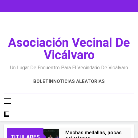
Saltar
al
contenido
Asociación Vecinal De
Vicálvaro
Un Lugar De Encuentro Para El Vecindario De Vicálvaro
BOLETÍN
NOTICIAS ALEATORIAS
Muchas medallas, pocas
TITULARES