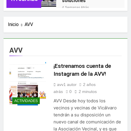
soluciones
4 Semanas Atrás
XLI edición del Concurso
de Cuento y Poesía,
Inicio
AVV
Vicálvaro
3 Meses Atrás
HUELGA INDEFINIDA DE
EDUCADORAS
INFANTILES
4 Meses Atrás
AVV
POR UNA
REGULARIZACIÓN CON
JUSTICIA SOCIAL Y
¡Estrenamos cuenta de
4 Meses Atrás
RACIAL
Convocatoria Asamblea
Instagram de la AVV!
General Ordinaria
avv1 autor
2 años
4 Meses Atrás
CHARLA INFORMATIVA
atrás
0
2 minutos
SOBRE LA
AVV Desde hoy todos los
ACTIVIDADES
REGULARIZACIÓN
4 Meses Atrás
vecinos y vecinas de Vicálvaro
EXTRAORDINARIA
El Espacio de Igualdad
tendrán a su disposición un
Gloria Fuertes deja la
nuevo canal de comunicación de
icónica Plaza de las
5 Meses Atrás
Mujeres
la Asociación Vecinal, y es que
El fondo buitre Mosaic