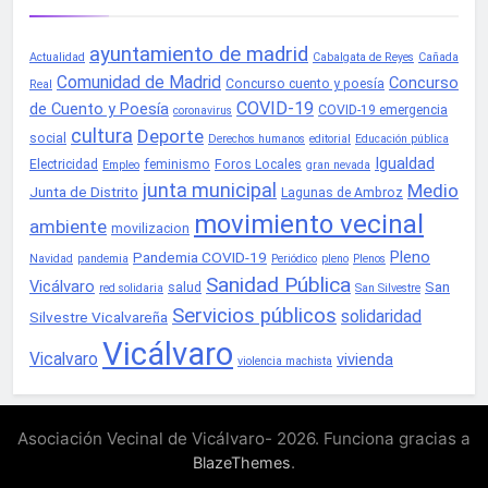
ayuntamiento de madrid
Actualidad
Cabalgata de Reyes
Cañada
Comunidad de Madrid
Concurso
Concurso cuento y poesía
Real
COVID-19
de Cuento y Poesía
COVID-19 emergencia
coronavirus
cultura
Deporte
social
Derechos humanos
editorial
Educación pública
Igualdad
Electricidad
feminismo
Foros Locales
Empleo
gran nevada
junta municipal
Medio
Junta de Distrito
Lagunas de Ambroz
movimiento vecinal
ambiente
movilizacion
Pleno
Pandemia COVID-19
Navidad
pandemia
Periódico
pleno
Plenos
Sanidad Pública
Vicálvaro
San
salud
red solidaria
San Silvestre
Servicios públicos
solidaridad
Silvestre Vicalvareña
Vicálvaro
Vicalvaro
vivienda
violencia machista
Asociación Vecinal de Vicálvaro- 2026. Funciona gracias a
.
BlazeThemes