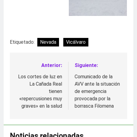
Etiquetado:
Nevada
Vicálvaro
Anterior:
Siguiente:
Navegación
de
Los cortes de luz en
Comunicado de la
La Cañada Real
AVV ante la situación
entradas
tienen
de emergencia
«repercusiones muy
provocada por la
graves» en la salud
borrasca Filomena
Noticias relacionadas