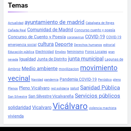
Temas
ayuntamiento de madrid
Actualidad
Cabalgata de Reyes
Comunidad de Madrid
Concurso cuento y poesía
Cañada Real
COVID-19
Concurso de Cuento y Poesía
COVID-19
coronavirus
cultura
Deporte
emergencia social
Derechos humanos
editorial
Electricidad
feminismo
Foros Locales
Educación pública
Empleo
gran
junta municipal
Igualdad
Junta de Distrito
Lagunas de
nevada
movimiento
Medio ambiente
Ambroz
movilizacion
vecinal
Pandemia COVID-19
Navidad
pandemia
Periódico
pleno
Sanidad Pública
Pleno Vicálvaro
salud
Plenos
red solidaria
Servicios públicos
San Silvestre Vicalvareña
San Silvestre
Vicálvaro
solidaridad
Vicalvaro
violencia machista
vivienda