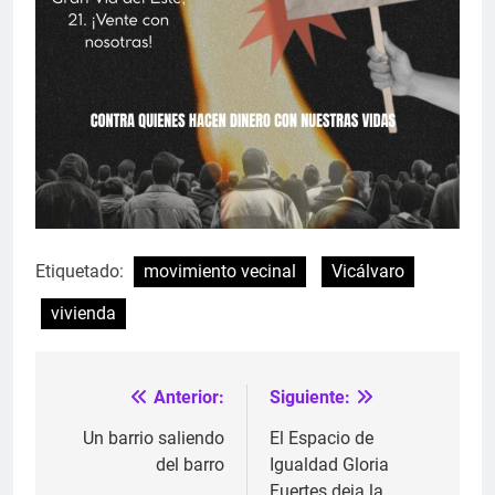
Etiquetado:
movimiento vecinal
Vicálvaro
vivienda
Anterior:
Siguiente:
Navegación
de
Un barrio saliendo
El Espacio de
del barro
Igualdad Gloria
entradas
Fuertes deja la