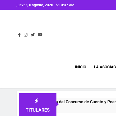
Saltar
jueves, 6 agosto, 2026
6:10:48 AM
al
contenido
INICIO
LA ASOCIAC
XLI edición del Concurso de Cuento y Poesía, Vicálvaro
3 Meses Atrás
TITULARES