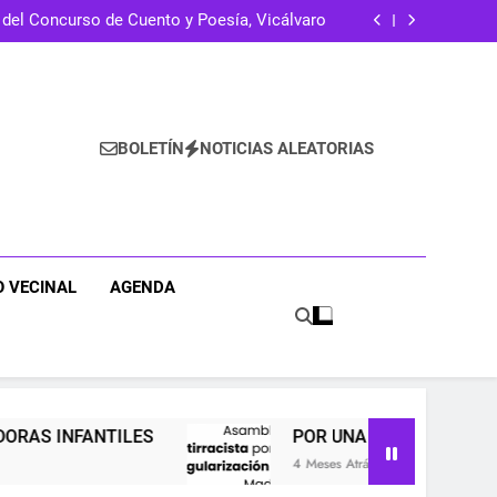
Muchas medallas, pocas soluciones
 del Concurso de Cuento y Poesía, Vicálvaro
INDEFINIDA DE EDUCADORAS INFANTILES
RIZACIÓN CON JUSTICIA SOCIAL Y RACIAL
Muchas medallas, pocas soluciones
 del Concurso de Cuento y Poesía, Vicálvaro
INDEFINIDA DE EDUCADORAS INFANTILES
RIZACIÓN CON JUSTICIA SOCIAL Y RACIAL
BOLETÍN
NOTICIAS ALEATORIAS
 VECINAL
AGENDA
NTILES
POR UNA REGULARIZACIÓN CON JUST
4 Meses Atrás