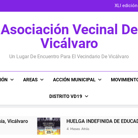
XLI edición
HUELGA 
POR UNA REGULA
Asociación Vecinal De
XLI edición
HUELGA 
Vicálvaro
POR UNA REGULA
Un Lugar De Encuentro Para El Vecindario De Vicálvaro
IÓN
AREAS
ACCIÓN MUNICIPAL
MOVIMIENTO
DISTRITO VD19
HUELGA INDEFINIDA DE EDUCADORAS INFA
4 Meses Atrás